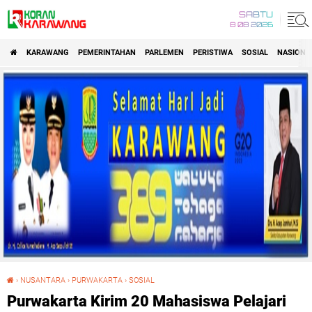
SABTU
8 08 2026
KARAWANG
PEMERINTAHAN
PARLEMEN
PERISTIWA
SOSIAL
NASIONA
›
NUSANTARA
›
PURWAKARTA
›
SOSIAL
Purwakarta Kirim 20 Mahasiswa Pelajari Islam Nusantara
Purwakarta Kirim 20 Mahasiswa Pelajari