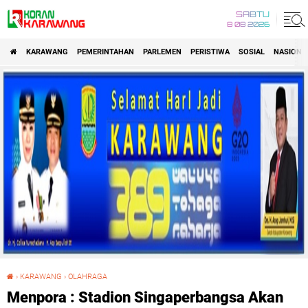
SABTU
8 08 2026
KARAWANG
PEMERINTAHAN
PARLEMEN
PERISTIWA
SOSIAL
NASIONA
›
KARAWANG
›
OLAHRAGA
Menpora : Stadion Singaperbangsa Akan Dipakai Untuk Asian Games 2018
Menpora : Stadion Singaperbangsa Akan