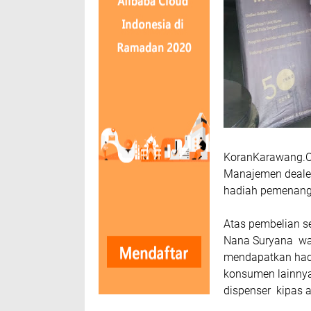
KoranKarawang.
Manajemen deale
hadiah pemenang 
Atas pembelian s
Nana Suryana war
mendapatkan had
konsumen lainnya
dispenser kipas 