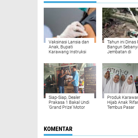
Vaksinasi Lansia dan
Tahun ini Dinas
Anak, Bupati
Bangun Sebany
Karawang Instruksi
Jembatan di
Capaian 100. Peraen
Karawang
Siap-Siap, Dealer
Produk Karawa
Prakasa 1 Bakal Undi
Hijab Anak 'Rifa
'Grand Prize' Motor
Tembus Pasar
Honda CBR
Mancanegara
KOMENTAR