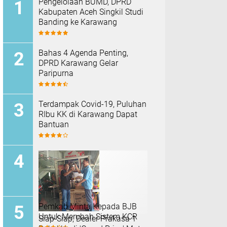
Pengelolaan BUMD, DPRD
Kabupaten Aceh Singkil Studi
Banding ke Karawang
Bahas 4 Agenda Penting,
DPRD Karawang Gelar
Paripurna
Terdampak Covid-19, Puluhan
RIbu KK di Karawang Dapat
Bantuan
Pemkab Minta Kepada BJB
Untuk Merubah Sistem KCR
Siap-Siap, Dealer Prakasa 1