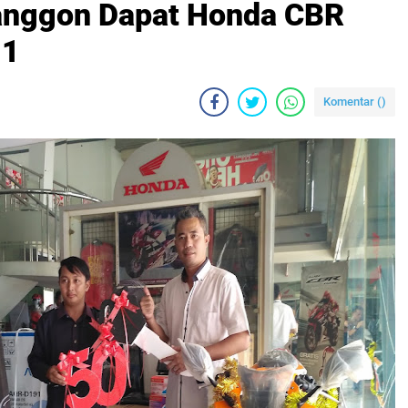
anggon Dapat Honda CBR
 1
Komentar (
)