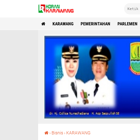
KARAWANG
PEMERINTAHAN
PARLEMEN
Warga Babakan Ciranggon Dapat Honda CBR dari Dealer Prakasa 1
›
Bisnis
›
KARAWANG