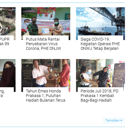
 PUPR
Putus Mata Rantai
Siaga COVID-19,
ak 99
Penyebaran Virus
Kegiatan Operasi PHE
Corona, PHE ONJW
ONWJ Tetap Berjalan
Serahkan Bantuan
APD ke Pemkab
Karawang
ng,
Tahun Emas Honda
Periode Juli 2018, PD
ra'
Prakasa 1, Puluhan
Prakasa 1 Kembali
Hadiah Bulanan Terus
Bagi-Bagi Hadiah
Diundi
Tampilkan