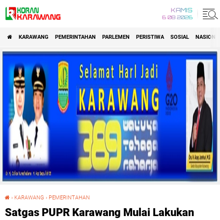
KAMIS
6 08 2026
KARAWANG
PEMERINTAHAN
PARLEMEN
PERISTIWA
SOSIAL
NASIONA
›
KARAWANG
›
PEMERINTAHAN
Satgas PUPR Karawang Mulai Lakukan Penanganan Jalan
Satgas PUPR Karawang Mulai Lakukan