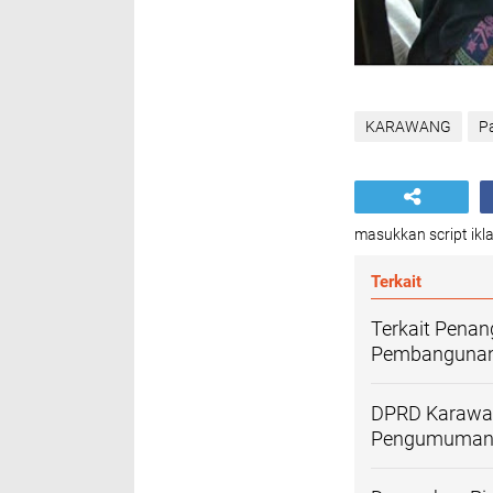
KARAWANG
P
masukkan script ikla
Terkait
Terkait Penan
Pembangunan
DPRD Karawan
Pengumuman