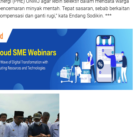
Energi (PHE) ONWJ agar lebih selektif dalam mendata warga
encemaran minyak mentah. Tepat sasaran, sebab berkaitan
mpensasi dan ganti rugi," kata Endang Sodikin. ***