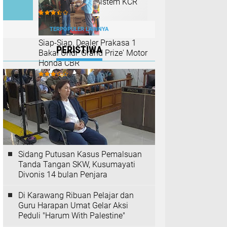
Untuk Merubah Sistem KCR
TERPOPULER LAINNYA
Siap-Siap, Dealer Prakasa 1
PERISTIWA
Bakal Undi 'Grand Prize' Motor
Honda CBR
Sidang Putusan Kasus Pemalsuan
Tanda Tangan SKW, Kusumayati
Divonis 14 bulan Penjara
Di Karawang Ribuan Pelajar dan
Guru Harapan Umat Gelar Aksi
Peduli "Harum With Palestine"