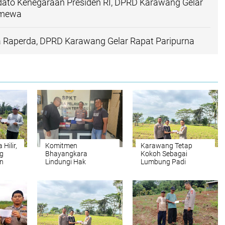
dato Kenegaraan Presiden RI, DPRD Karawang Gelar
timewa
a Raperda, DPRD Karawang Gelar Rapat Paripurna
Hilir,
Komitmen
Karawang Tetap
g
Bhayangkara
Kokoh Sebagai
n
Lindungi Hak
Lumbung Padi
ah
Masyarakat
Terbesar Indonesia
Prasejahtera