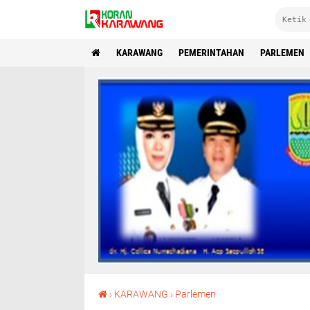
KARAWANG
PEMERINTAHAN
PARLEMEN
DPRD Karawang Tinjau Wilayah Pantai Terdampak Tumpahan Minyak
›
KARAWANG
›
Parlemen