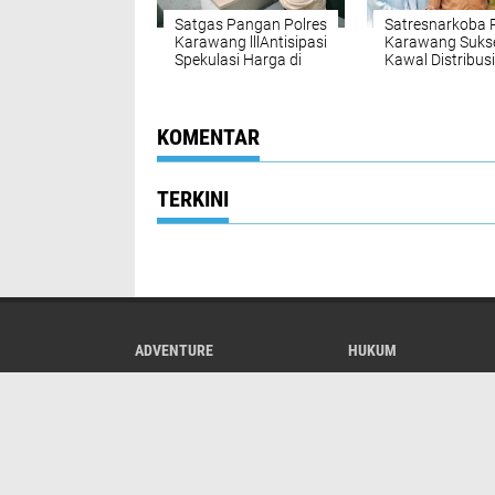
Satgas Pangan Polres
Satresnarkoba 
Karawang lllAntisipasi
Karawang Suks
Spekulasi Harga di
Kawal Distribusi
Gudang BULOG
Beras
KOMENTAR
TERKINI
ADVENTURE
HUKUM
KRIMINAL
NASIONAL
OLAHRAGA
PEMERINTAHAN