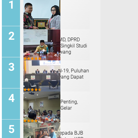
Pengelolaan BUMD, DPRD
Kabupaten Aceh Singkil Studi
Banding ke Karawang
Terdampak Covid-19, Puluhan
RIbu KK di Karawang Dapat
Bantuan
Bahas 4 Agenda Penting,
DPRD Karawang Gelar
Paripurna
Pemkab Minta Kepada BJB