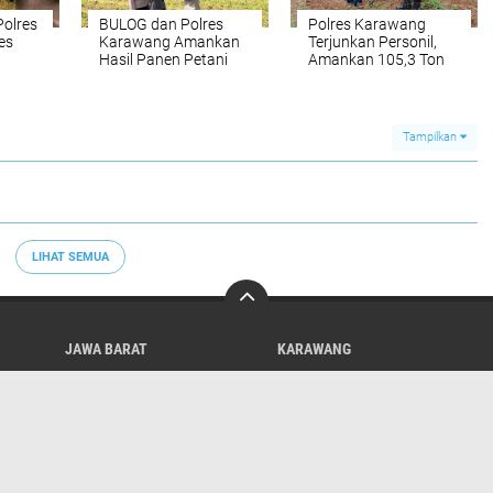
Polres
BULOG dan Polres
Polres Karawang
es
Karawang Amankan
Terjunkan Personil,
Hasil Panen Petani
Amankan 105,3 Ton
105,3 Ton
Hasil Panen Petani
Karawang
Tampilkan
LIHAT SEMUA
JAWA BARAT
KARAWANG
NETIZEN
NUSANTARA
PERISTIWA
SOSIAL