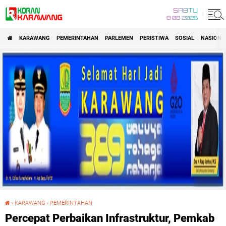
SABTU
8 08 2026
KARAWANG
PEMERINTAHAN
PARLEMEN
PERISTIWA
SOSIAL
NASIONA
›
KARAWANG
›
PEMERINTAHAN
Percepat Perbaikan Infrastruktur, Pemkab Karawang Genjot Perbaikan Jalan di Sejumlah Wilayah
Percepat Perbaikan Infrastruktur, Pemkab