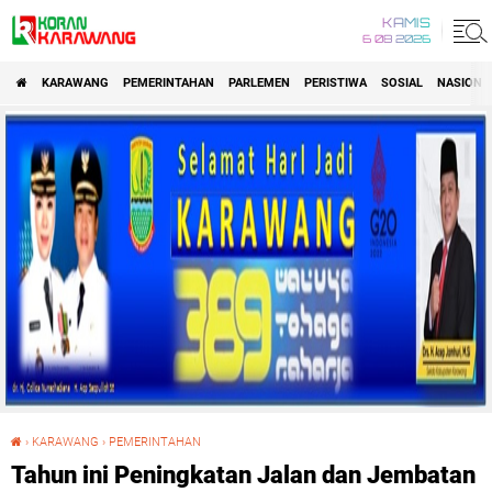
KAMIS
6 08 2026
KARAWANG
PEMERINTAHAN
PARLEMEN
PERISTIWA
SOSIAL
NASIONA
›
KARAWANG
›
PEMERINTAHAN
Tahun ini Peningkatan Jalan dan Jembatan Jadi Program Prioritas Pembangunan PUPR Karawang
Tahun ini Peningkatan Jalan dan Jembatan