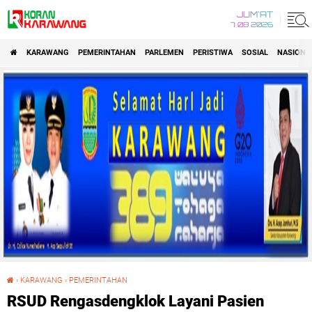
JUM'AT
7 08 2026
KARAWANG
PEMERINTAHAN
PARLEMEN
PERISTIWA
SOSIAL
NASIONA
›
KARAWANG
›
PEMERINTAHAN
RSUD Rengasdengklok Layani Pasien BPJS, Bupati Aep: Masyarakat Semakin Mudah Dapatkan Pelayanan Kesehatan
RSUD Rengasdengklok Layani Pasien