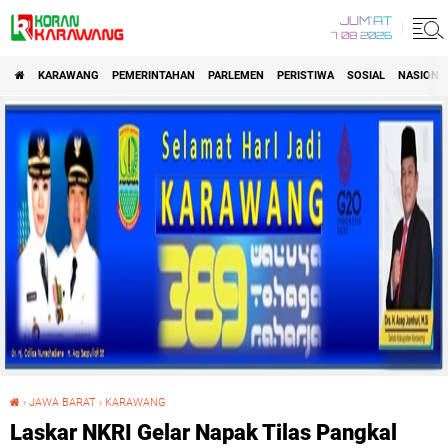
JUM'AT
7 08 2026
KARAWANG
PEMERINTAHAN
PARLEMEN
PERISTIWA
SOSIAL
NASIONA
›
JAWA BARAT
›
KARAWANG
Laskar NKRI Gelar Napak Tilas Pangkal Perjuangan
Laskar NKRI Gelar Napak Tilas Pangkal